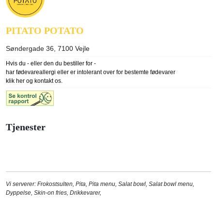
PITATO POTATO
Søndergade 36, 7100
Vejle
Hvis du - eller den du bestiller for -
har fødevareallergi eller er intolerant over for bestemte fødevarer
klik her og kontakt os.
Tjenester
Vi serverer:
Frokostsulten
,
Pita
,
Pita menu
,
Salat bowl
,
Salat bowl menu
,
Dyppelse
,
Skin-on fries
,
Drikkevarer
,